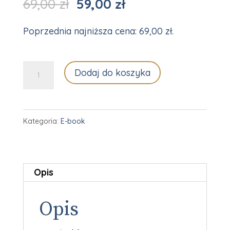
Pierwotna
Aktualna
69,00
zł
59,00
zł
cena
cena
Poprzednia najniższa cena:
69,00
zł
.
wynosiła:
wynosi:
69,00 zł.
59,00 zł.
ilość
Dodaj do koszyka
Zapanuj
nad
swoimi
Kategoria:
E-book
schematami
postępowania
Miniporadnik
Opis
Opis