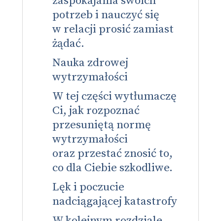
zaspokajania swoich
potrzeb i nauczyć się
w relacji prosić zamiast
żądać.
Nauka zdrowej
wytrzymałości
W tej części wytłumaczę
Ci, jak rozpoznać
przesuniętą normę
wytrzymałości
oraz przestać znosić to,
co dla Ciebie szkodliwe.
Lęk i poczucie
nadciągającej katastrofy
W kolejnym rozdziale