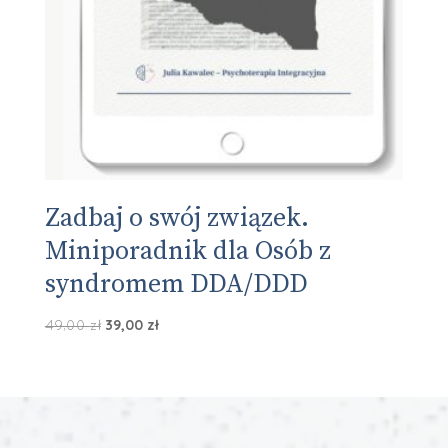
Zadbaj o swój związek.
Miniporadnik dla Osób z
syndromem DDA/DDD
Pierwotna
39,00
zł
Aktualna
49,00
zł
cena
cena
wynosiła:
wynosi:
49,00 zł.
39,00 zł.